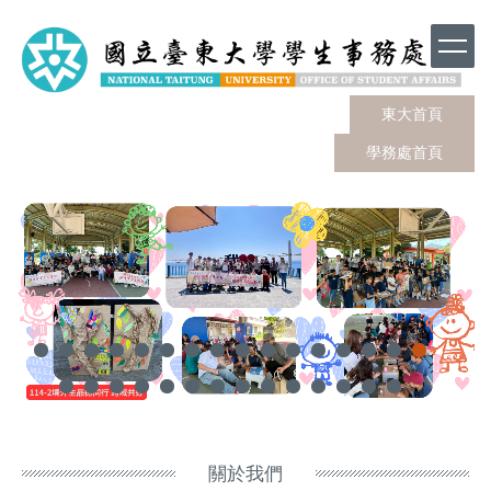
跳
到
主
要
內
東大首頁
容
學務處首頁
區
關於我們