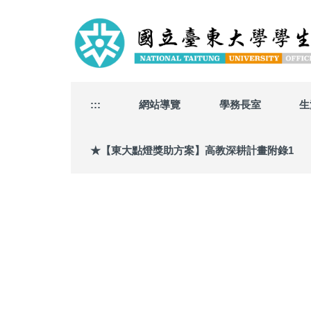
跳
到
主
要
內
容
區
:::
網站導覽
學務長室
生
★【東大點燈獎助方案】高教深耕計畫附錄1