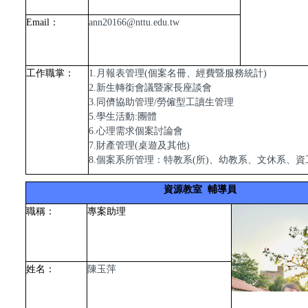
Email
：
ann20166@nttu.edu.tw
工作職掌：
1.月報表管理(個案名冊、經費暨服務統計)
2.
新生轉銜會議暨家長座談會
3.同儕協助管理/勞僱型工讀生管理
5.學生活動:團體
6.心理需求個案討論會
7.財產管理(桌遊及其他)
8.個案系所管理：
特教系(所)、幼教系、文休系、
資源教室 輔導員
職稱：
專案助理
陳玉萍
姓名：