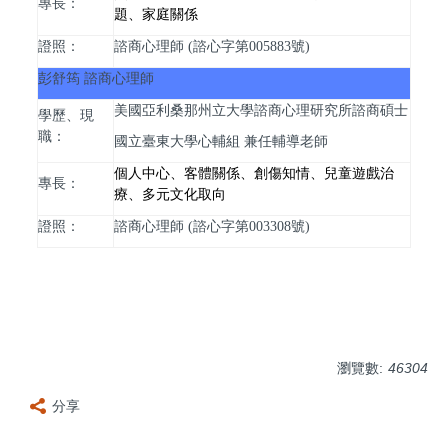
專長：
題、家庭關係
證照：
諮商心理師 (諮心字第005883號)
彭舒筠 諮商心理師
美國亞利桑那州立大學諮商心理研究所諮商碩士
學歷、現
職：
國立臺東大學心輔組 兼任輔導老師
個人中心、客體關係、創傷知情、兒童遊戲治
專長：
療、多元文化取向
證照：
諮商心理師 (諮心字第003308號)
瀏覽數:
46304
分享