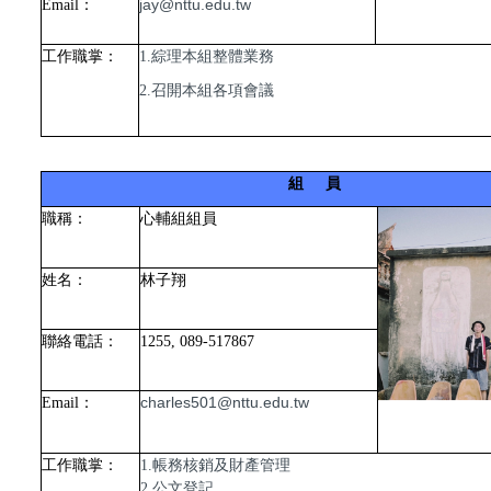
jay@nttu.edu.tw
Email
：
工作職掌：
1.綜理本組整體業務
2.召開本組各項會議
組 員
職稱：
心輔組組員
姓名：
林子翔
聯絡電話：
1255, 089-517867
charles501@nttu.edu.tw
Email
：
工作職掌：
1.帳務核銷及
財產管理
2.公文登記