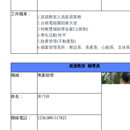
工作職掌：
1.資源教室人員薪資業務
2.台積電校園招募大使
3.
特教獎補助學金窗口(新制)
4.學生活動:性平
5.
財產管理(不動產類)
個案管理系所：華語系、美產系、心動系、文休系
6.
資源教室 輔導員
職稱：
專案助理
姓名：
黃巧婷
聯絡電話：
1258,089-517825