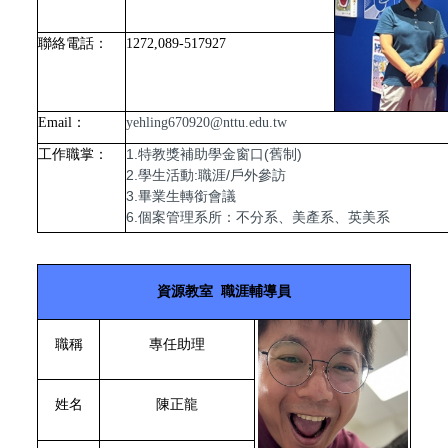
聯絡電話：
1272,089-517927
Email
：
yehling670920@nttu.edu.tw
1.特教獎補助學金窗口(舊制)
工作職掌：
2.學生活動:職涯/戶外參訪
3.畢業生轉銜會議
6.個案管理系所：不分系、美產系、英美系
資源教室 職涯輔導員
職稱
專任助理
姓名
陳正龍