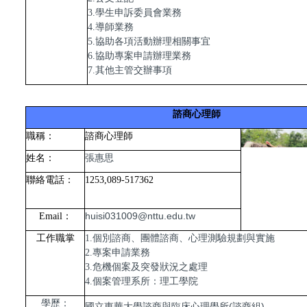
3.學生申訴委員會業務
4.導師業務
5.協助各項活動辦理相關事宜
6.協助專案申請辦理業務
7.其他主管交辦事項
諮商心理師
職稱：
諮商心理師
張惠思
姓名：
聯絡電話：
1253,089-517362
huisi031009@nttu.edu.tw
Email
：
工作職掌
1.個別諮商、團體諮商、心理測驗規劃與實施
2.專案申請業務
3.危機個案及突發狀況之處理
4.個案管理系所：理工學院
學歷：
國立東華大學諮商與臨床心理學所(諮商組)