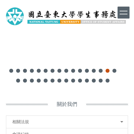
跳
到
主
h
網站管理
要
內
容
區
關於我們
相關法規