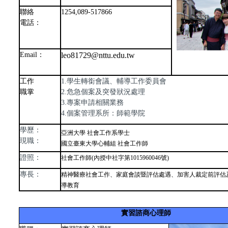
聯絡
1254,089-517866
電話：
Email
：
leo81729@nttu.edu.tw
工作
1.學生轉銜會議、輔導工作委員會
職掌
2.危急個案及突發狀況處理
3.專案申請相關業務
4.個案管理系所：師範學院
學歷：
亞洲大學 社會工作系學士
現職：
國立臺東大學心輔組 社會工作師
證照：
社會工作師(內授中社字第1015960046號)
專長：
精神醫療社會工作、家庭會談暨評估處遇、加害人裁定前評估
導教育
實習諮商
心理師