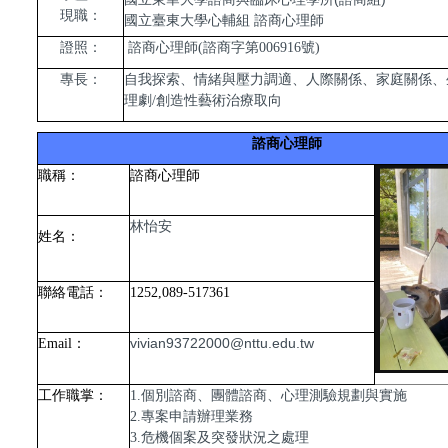
現職：
國立臺東大學心輔組 諮商心理師
證照：
諮商心理師(諮商字第006916號)
專長：
自我探索、情緒與壓力調適、人際關係、家庭關係、
理劇/創造性藝術治療取向
諮商心理師
職稱：
諮商心理師
林怡安
姓名：
聯絡電話：
1252,089-517361
vivian93722000@nttu.edu.tw
Email
：
工作職掌：
1.個別諮商、團體諮商、心理測驗規劃與實施
2.專案申請辦理業務
3.危機個案及突發狀況之處理