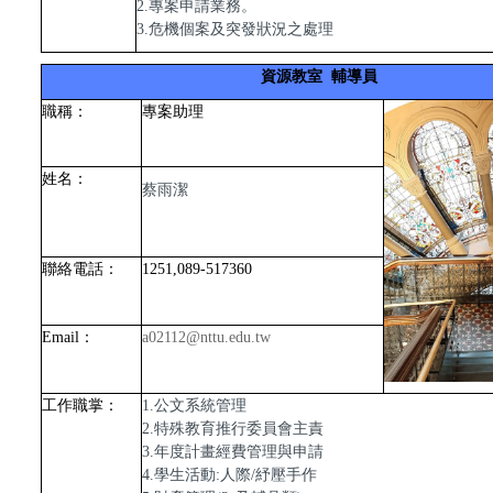
2.專案申請業務。
3.危機個案及突發狀況之處理
資源教室 輔導員
職稱：
專案助理
姓名：
蔡雨潔
聯絡電話：
1251,089-517360
Email
：
a02112@nttu.edu.tw
工作職掌：
1.公文系統管理
2.特殊教育推行委員會主責
3.年度計畫經費管理與申請
4.學生活動:人際/紓壓手作