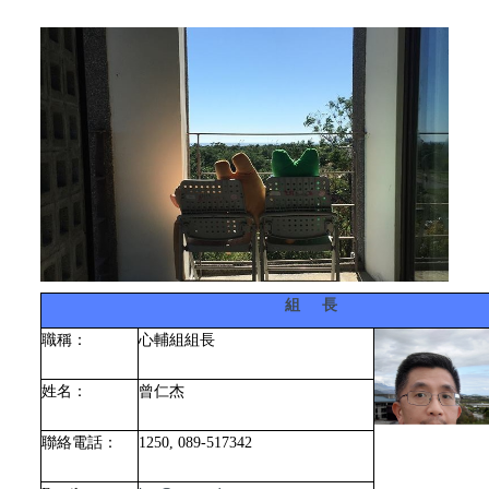
組 長
職稱：
心輔組組長
姓名：
曾仁杰
聯絡電話：
1250, 089-517342