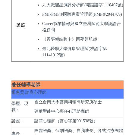
九大職能星測評分析師(職諮證字1110407號)
PMI-PMP®國際專案管理師(PMP®2044709)
Career就業情報與國立臺灣師範大學認證合
證照
格顧問
《圓夢領航牌卡》圓夢領航師
臺北醫學大學健康管理師(校證字第
11141012號)
兼任輔導老師
楊惠雯 諮商心理師
國立台南大學諮商與輔導研究所碩士
學歷、現
職：
蓮華聖能中心專任心理諮商師
證照：
諮商心理師（諮心字第001538號）
團體諮商、個別諮商、自我成長、各式治療團體
專長：