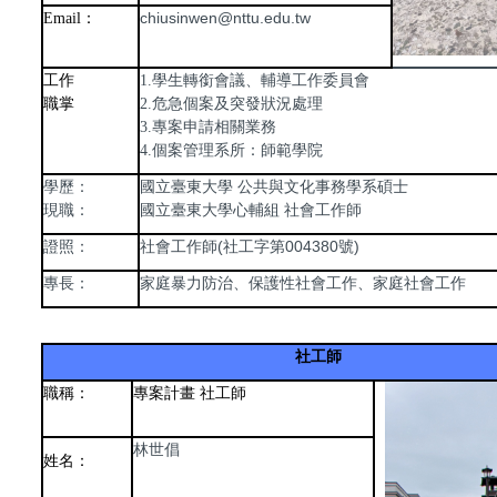
chiusinwen@nttu.edu.tw
Email
：
工作
1.學生轉銜會議、輔導工作委員會
職掌
2.危急個案及突發狀況處理
3.專案申請相關業務
4.個案管理系所：師範學院
國立臺東大學 公共與文化事務學系碩士
學歷：
國立臺東大學心輔組 社會工作師
現職：
社會工作師(社工字第004380號)
證照：
家庭暴力防治、保護性社會工作、家庭社會工作
專長：
社工師
職稱：
專案計畫 社工師
林世倡
姓名：