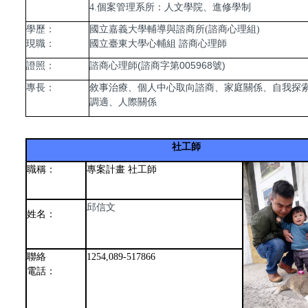
4.個案管理系所：人文學院、進修學制
學歷：
國立嘉義大學輔導與諮商所(諮商心理組)
現職：
國立臺東大學心輔組 諮商心理師
諮商心理師(諮商字第005968號)
證照：
敘事治療、個人中心取向諮商、家庭關係、自我探
專長：
調適、人際關係
社工師
職稱：
專案計畫 社工師
邱信文
姓名：
聯絡
1254,089-517866
電話：