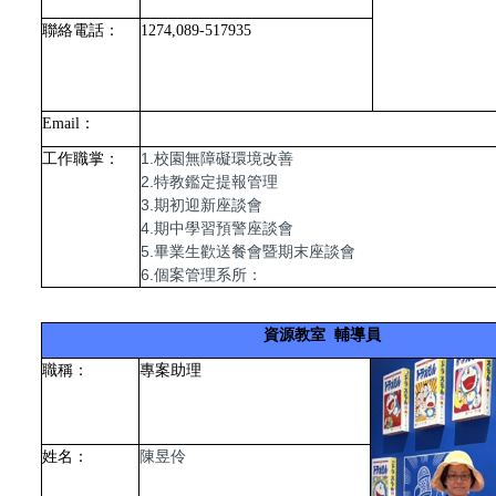
聯絡電話：
1274,089-517935
Email
：
1.校園無障礙環境改善
工作職掌：
2.特教鑑定提報管理
3.期初迎新座談會
4.期中學習預警座談會
5.畢業生歡送餐會暨期末座談會
6.個案管理系所：
資源教室 輔導員
職稱：
專案助理
陳昱伶
姓名：