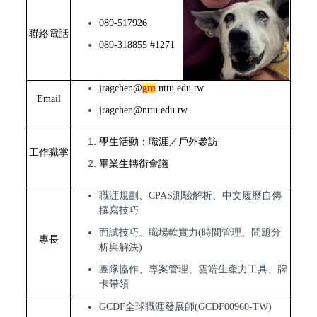
089-517926
聯絡電話
089-318855 #1271
jragchen@
gm
.nttu.edu.tw
Email
jragchen@
nttu.edu.tw
學生活動：職涯／戶外參訪
工作職掌
畢業生轉銜會議
職涯規劃、CPAS測驗解析、中文履歷自傳
撰寫技巧
面試技巧、職場軟實力(時間管理、問題分
專長
析與解決)
團隊協作、專案管理、雲端生產力工具、牌
卡帶領
GCDF全球職涯發展師(GCDF00960-TW)