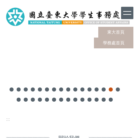
跳
到
主
要
內
東大首頁
容
學務處首頁
區
:::