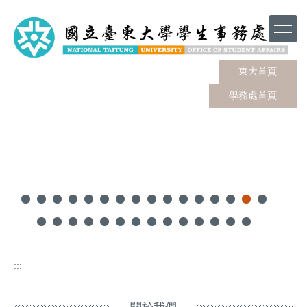
跳
到
主
要
內
東大首頁
容
學務處首頁
區
:::