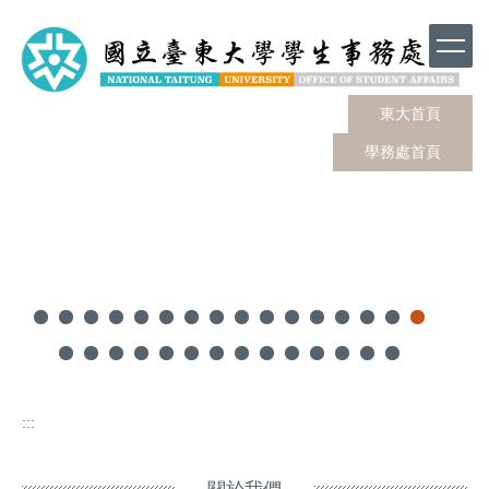
跳
到
主
要
內
東大首頁
容
學務處首頁
區
:::