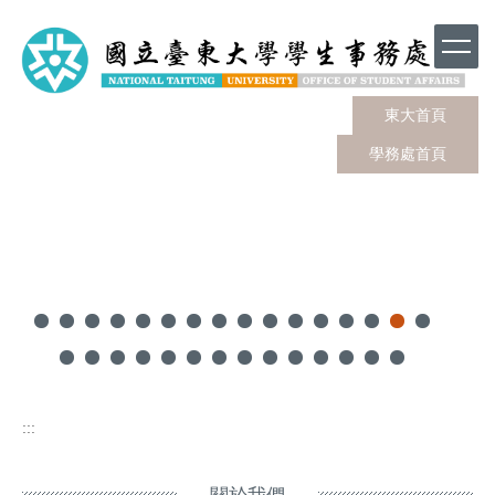
跳
到
主
要
內
東大首頁
容
學務處首頁
區
:::