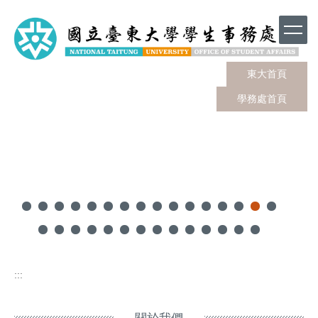
跳
到
主
要
內
東大首頁
容
學務處首頁
區
:::