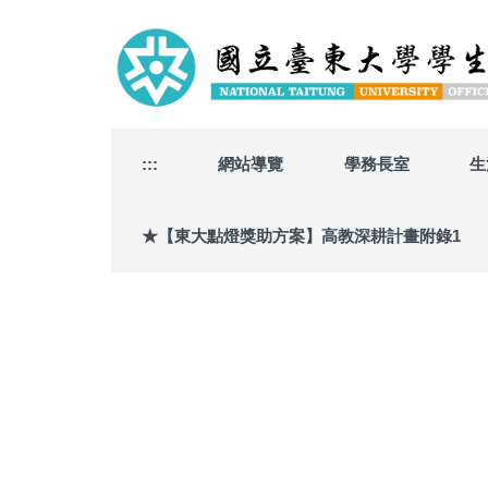
跳
到
主
要
內
容
區
:::
網站導覽
學務長室
生
★【東大點燈獎助方案】高教深耕計畫附錄1