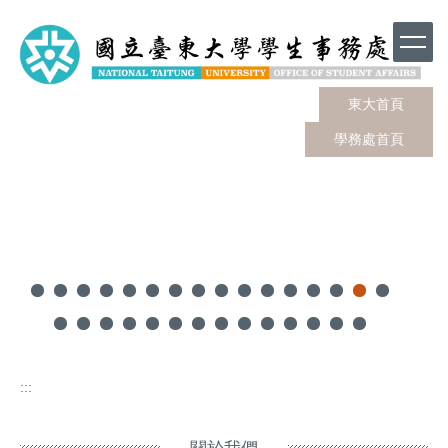
跳
到
主
要
內
東大首頁
容
學務處首頁
區
:::